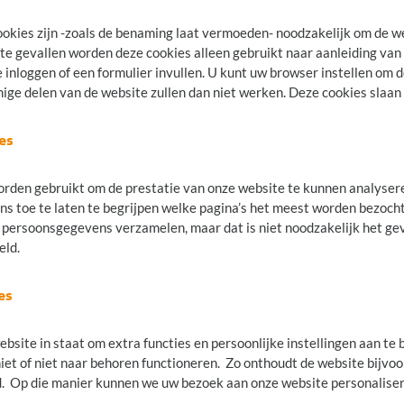
ookies zijn -zoals de benaming laat vermoeden- noodzakelijk om de w
te gevallen worden deze cookies alleen gebruikt naar aanleiding va
e inloggen of een formulier invullen. U kunt uw browser instellen om 
 delen van de website zullen dan niet werken. Deze cookies slaan g
es
orden gebruikt om de prestatie van onze website te kunnen analyser
ons toe te laten te begrijpen welke pagina’s het meest worden bezoc
e persoonsgegevens verzamelen, maar dat is niet noodzakelijk het g
eld.
es
ebsite in staat om extra functies en persoonlijke instellingen aan te
iet of niet naar behoren functioneren. Zo onthoudt de website bijvoo
rd. Op die manier kunnen we uw bezoek aan onze website personalis