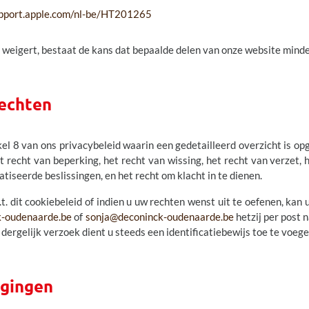
/support.apple.com/nl-be/HT201265
 weigert, bestaat de kans dat bepaalde delen van onze website minde
rechten
kel 8 van ons privacybeleid waarin een gedetailleerd overzicht is 
t recht van beperking, het recht van wissing, het recht van verzet,
iseerde beslissingen, en het recht om klacht in te dienen.
.t. dit cookiebeleid of indien u uw rechten wenst uit te oefenen, ka
k-oudenaarde.be
of
sonja@deconinck-oudenaarde.be
hetzij per post 
gelijk verzoek dient u steeds een identificatiebewijs toe te voege
igingen