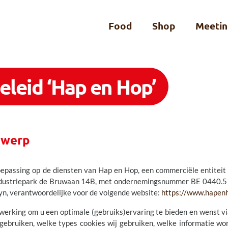
Food
Shop
Meetin
eleid ‘Hap en Hop’
rwerp
toepassing op de diensten van Hap en Hop, een commerciële entitei
triepark de Bruwaan 14B, met ondernemingsnummer BE 0440.518.
n, verantwoordelijke voor de volgende website:
https://www.hapen
 werking om u een optimale (gebruiks)ervaring te bieden en wenst via
gebruiken, welke types cookies wij gebruiken, welke informatie wo